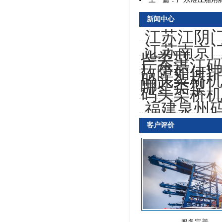
新闻中心
江苏江阴
江苏南京
些类型
广东湛江
故障如何
码头架桥
哪些类型
码头架桥
福建泉州
适应性
客户评价