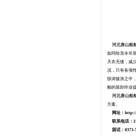
河北唐山船
如同给克令吊
天衣无缝，减
况，只有各项
惊涛骇浪之中
舶的装卸作业提
河北唐山船
方案。
网址：http://w
联系电话：1515
固话：0373-52