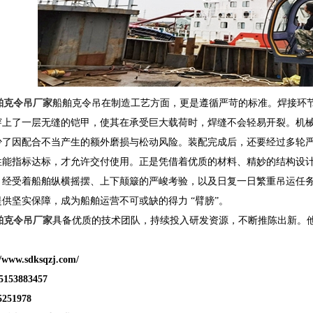
舶克令吊厂家
船舶克令吊在制造工艺方面，更是遵循严苛的标准。焊接环
穿上了一层无缝的铠甲，使其在承受巨大载荷时，焊缝不会轻易开裂。机
少了因配合不当产生的额外磨损与松动风险。装配完成后，还要经过多轮
性能指标达标，才允许交付使用。正是凭借着优质的材料、精妙的结构设
，经受着船舶纵横摇摆、上下颠簸的严峻考验，以及日复一日繁重吊运任
供坚实保障，成为船舶运营不可或缺的得力 “臂膀”。
舶克令吊厂家
具备优质的技术团队，持续投入研发资源，不断推陈出新。
ww.sdksqzj.com/
3883457
51978